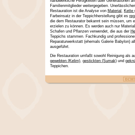
handwerkliche Fertigkeiten über Generationen an
Familienmitglieder weitergegeben. Unerlässlicher 
Restauration ist die Analyse von
Material
,
Kette
Farbeinsatz in der Teppichherstellung gibt es
reg
die dem Restaurator bekannt sein müssen, um ein
erzielen zu können. Es werden auch nur Materia
Schafen und Pflanzen verwendet, die aus der
He
Teppichs stammen. Fachkundig und professionel
Reparaturwerkstatt (ehemals Galerie Babylon) al
ausgeführt.
Die Restauration umfaßt sowohl Reinigung als a
gewebten (Kelim)
,
gestickten (Sumak)
und
geknü
Teppichen.