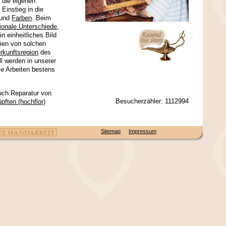
 die eigenen
Einstieg in die
und
Farben
. Beim
ionale Unterschiede
,
 einheitliches Bild
lien von solchen
rkunftsregion
des
l werden in unserer
le Arbeiten bestens
uch Reparatur von
Besucherzähler: 1112994
pften (hochflor)
Sitemap
Impressum